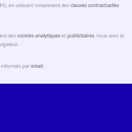
GPD, en utilisant notamment des
clauses contractuelles
ment des
cookies analytiques
et
publicitaires
. Vous avez la
vigateur.
nt informés par
email
.